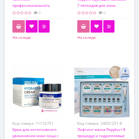
профессионального
7 пептидов для зоны
очищения и ухода за
вокруг глаз Dr.Hedison Real
0
0
кожей головы Dr. Hedison
Eye Balm Peptide 7, 30 мл
Head Spa
На складе
На складе
Обьем
30 мл
Код товара:
11152701
Код товара:
24001201-8
Крем для интенсивного
Лифтинг-маска Pepplus+ 8
увлажнения кожи лица с
процедур и гидрогелевые