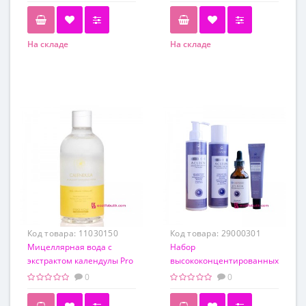
Гиалуроновая кислота
(10 процедур) +
Гиалуроновая Кислота
Ramosu
На складе
На складе
Код товара:
11030150
Код товара:
29000301
Мицеллярная вода с
Набор
экстрактом календулы Pro
высококонцентированных
You Calendula pH Balance
средств для ухода за
0
0
Cleansing Water
проблемной кожей и
кожей с акне ACLEON