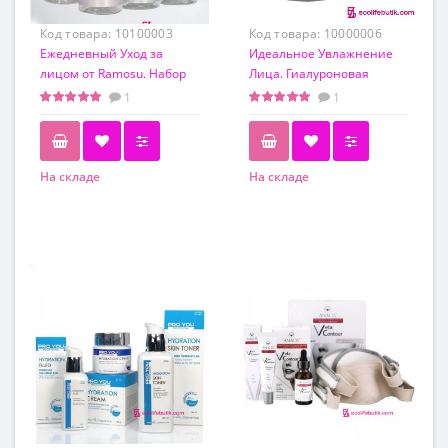
Код товара:
10100003
Код товара:
10000006
Ежедневный Уход за
Идеальное Увлажнение
лицом от Ramosu. Набор
Лица. Гиалуроновая
50 мл*4 шт
кислота +
1
1
Восстанавливающий
крем Repair
На складе
На складе