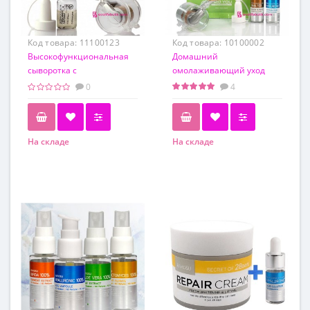
Код товара:
11100123
Код товара:
10100002
Высокофункциональная
Домашний
сыворотка с
омолаживающий уход
полинуклеотидами Derma
(Безинъекционная
0
4
Solution PDRN Magic
Мезотерапия в домашних
Ampoule + Мезороллер 0.5
условиях)
мм
На складе
На складе