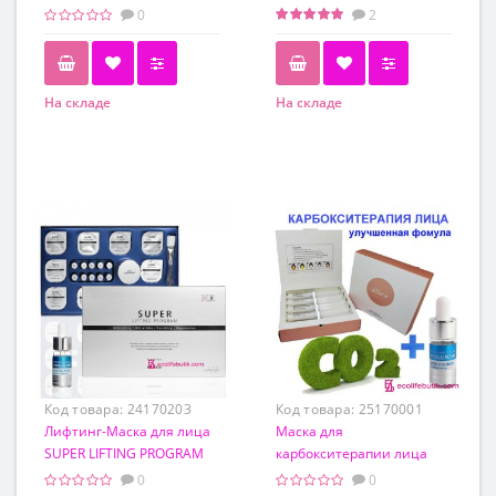
гиалуроновой кислотой
патчи Dr.Hedison
0
2
Pro You Professional
Hydration, 60г
На складе
На складе
Обьем
60 г
Код товара:
24170203
Код товара:
25170001
Лифтинг-Маска для лица
Маска для
SUPER LIFTING PROGRAM
карбокситерапии лица
Picobio, 10 процедур+
Riox NEO CO2 Carbon Mask
0
0