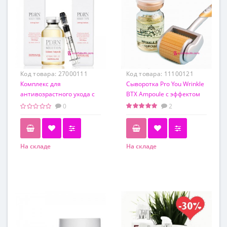
Код товара:
27000111
Код товара:
11100121
Комплекс для
Cыворотка Pro You Wrinkle
антивозрастного ухода с
BTX Ampoule с эффектом
максимальной
ботулотоксина 8 мл +
0
2
концентрацией
мезороллер 0.5мм
полинуклеотидов PDRN
Derma Solution Комплекс
для антивозрастного
На складе
На складе
ухода с максимальной
концентрацией
полинуклеотидов PDRN
Derma Solution