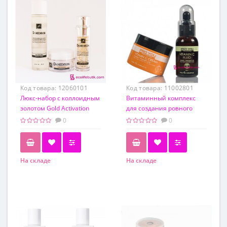
Код товара:
12060101
Код товара:
11002801
Люкс-набор с коллоидным
Витаминный комплекс
золотом Gold Activation
для создания ровного
Line Dr.Hedison
цвета лица Pro You Vitamin
0
0
C
На складе
На складе