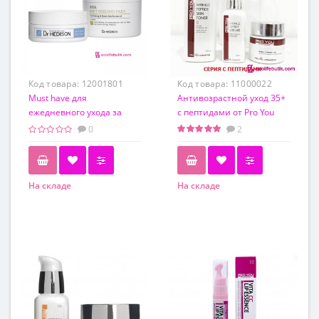
Код товара:
12001801
Код товара:
11000022
Must have для
Антивозрастной уход 35+
ежедневного ухода за
с пептидами от Pro You
кожей лица от Dr.Hedison
Professional
0
2
На складе
На складе