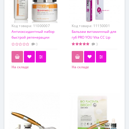
Код товара:
11000007
Код товара:
11150001
Антиоксидантный набор
Бальзам витаминный для
быстрой регенерации
губ PRO YOU Vita CC Lip
кожи с Q10
Essence, 15 мл
0
3
На складе
На складе
Обьем
15 мл