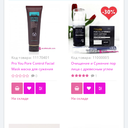
Код товара:
11170401
Код товара:
11000005
Pro You Pore Control Facial
Очищение и Сужение пор
Mask маска для сужения
лица с древесным углем
пор, 100 г
от Pro You. Набор 3 шт.
0
1
На складе
На складе
Обьем
100 г