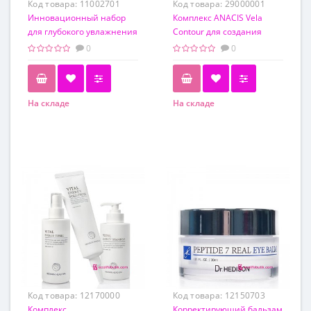
Код товара:
11002701
Код товара:
29000001
Инновационный набор
Комплекс ANACIS Vela
для глубокого увлажнения
Contour для создания
кожи с гиалуроновой
совершенного V-контура
0
0
кислотой Pro You
лица
Professional Hydration Line
На складе
На складе
Код товара:
12170000
Код товара:
12150703
Комплекс
Корректирующий бальзам