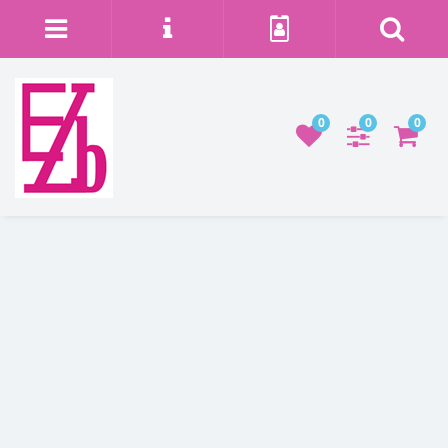
0
0
0