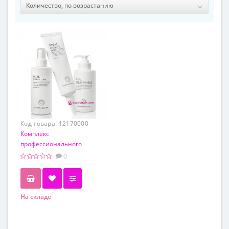
Код товара:
12170000
Комплекс
профессионального
очищения и ухода за
0
кожей головы Dr. Hedison
Head Spa
На складе