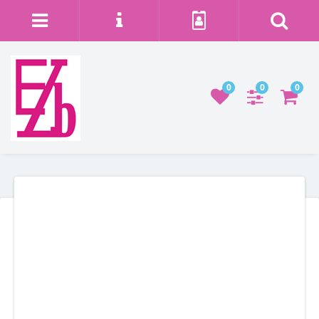
0
0
0