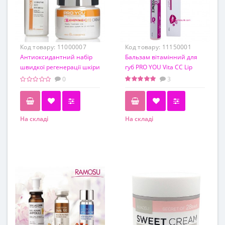
Код товару:
11000007
Код товару:
11150001
Антиоксидантний набір
Бальзам вітамінний для
швидкої регенерації шкіри
губ PRO YOU Vita CC Lip
з Q10
Essence, 15 мл
0
3
На складі
На складі
Обьем
15 мл