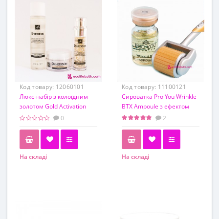
Код товару:
12060101
Код товару:
11100121
Люкс-набір з колоїдним
Cироватка Pro You Wrinkle
золотом Gold Activation
BTX Ampoule з ефектом
Line Dr.Hedison
ботулотоксину 8 мл +
0
2
мезороллер 0.5мм
На складі
На складі