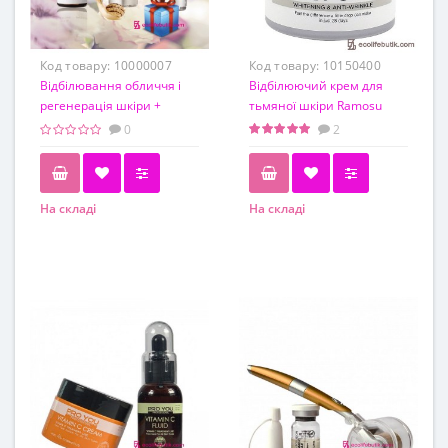
Код товару:
10000007
Код товару:
10150400
Відбілювання обличчя і
Відбілюючий крем для
регенерація шкіри +
тьмяної шкіри Ramosu
Гіалуронова кислота в
Original Sweet Cream, 50
0
2
Подарунок! Набір 3 шт.
мл
На складі
На складі
Обьем
50 мл