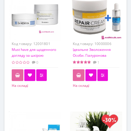
Код товару:
12001801
Код товару:
10000006
Must have для щоденного
Ідеальне Зволоження
догляду за шкірою
Особи. Гіалуронова
обличчя від Dr.Hedison
кислота + Відновлюючий
0
1
крем Repair
На складі
На складі