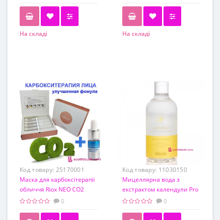
процедур+ Гіалуронова
кислота
На складі
На складі
Код товару:
25170001
Код товару:
11030150
Маска для карбоксітерапіі
Мицеллярна вода з
обличчя Riox NEO CO2
екстрактом календули Pro
Carbon Mask (10 процедур)
You Calendula pH Balance
0
0
+ Гіалуронова Кислота
Cleansing Water
Ramosu