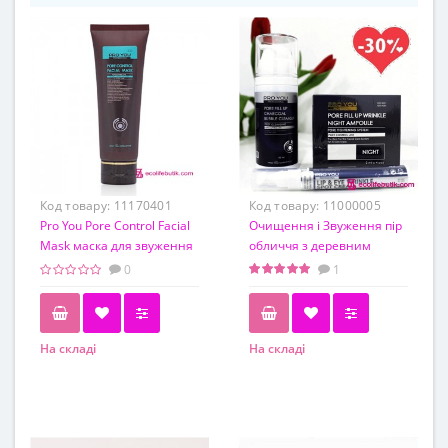
Код товару:
11170401
Код товару:
11000005
Pro You Pore Control Facial
Очищення і Звуження пір
Mask маска для звуження
обличчя з деревним
пор, 100 г
вугіллям від Pro You. Набір
0
1
3 шт.
На складі
На складі
Обьем
100 г