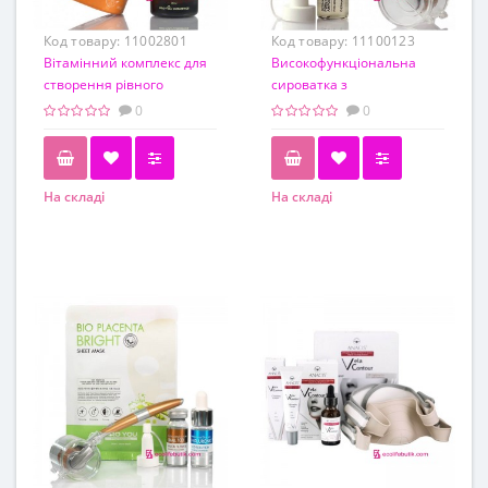
Код товару:
11002801
Код товару:
11100123
Вітамінний комплекс для
Високофункціональна
створення рівного
сироватка з
кольору обличчя Pro You
полінуклеотидами Derma
0
0
Vitamin C
Solution PDRN Magic
Ampoule + Мезороллер 0.5
мм
На складі
На складі