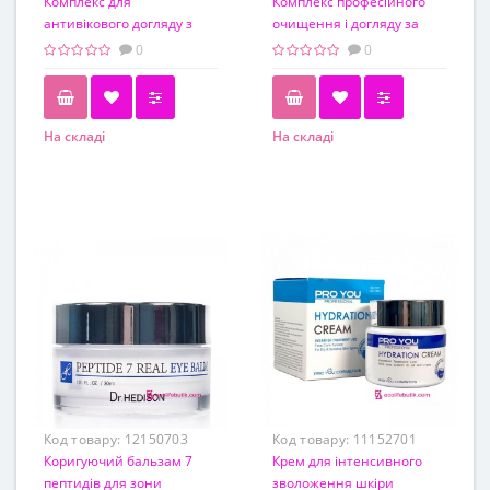
Комплекс для
Комплекс професійного
антивікового догляду з
очищення і догляду за
максимальною
шкірою голови Dr. Hedison
0
0
концентрацією
Head Spa
полінуклеотидів PDRN
Derma Solution
На складі
На складі
Код товару:
12150703
Код товару:
11152701
Коригуючий бальзам 7
Крем для інтенсивного
пептидів для зони
зволоження шкіри