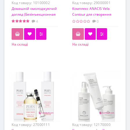
Код товару:
10100002
Код товару:
29000001
Домашній омолоджуючий
Комплекс ANACIS Vela
догляд (Безінъекционная
Contour для створення
Мезотерапия в домашніх
досконалого V-контуру
4
0
умовах)
обличчя
На складі
На складі
Код товару:
27000111
Код товару:
12170000