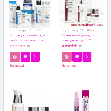
Код товару:
11002701
Код товару:
11000022
Інноваційний набір для
Антивіковий догляд 35+ з
глибокого зволоження
пептидами від Pro You
шкіри з гіалуроновою
Professional
0
2
кислотою Pro You
Professional Hydration Line
На складі
На складі