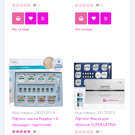
навколо очей Dr.Hedison
обличчя з гіалуроновою
0
0
Real Eye Balm Peptide 7, 30
кислотою Pro You
мл
Professional Hydration, 60г
На складі
На складі
Обьем
Обьем
30 мл
60 г
Код товару:
24001201-8
Код товару:
24170203
Ліфтинг-маска Pepplus + 8
Ліфтинг-Маска для
процедур і гідрогелеві
обличчя SUPER LIFTING
патчі Dr.Hedison
PROGRAM Picobio, 10
2
0