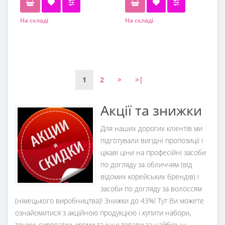
На складі
На складі
Обьем
300 мл
1
2
>
>|
Акції та знижки
Для наших дорогих клієнтів ми
підготували вигідні пропозиції і
цікаві ціни на професійні засоби
по догляду за обличчям (від
відомих корейських брендів) і
засоби по догляду за волоссям
(німецького виробництва)! Знижки до 43%! Тут Ви можете
ознайомитися з акційною продукцією і купити набори,
тоніки, сироватки, креми та інші товари за найбільш