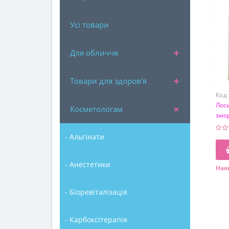
Усі товари
Для обличчя
Товари для здоров'я
Код
Лос
Косметологам
змор
Loti
- Альгінати
- Анестетики
Наяв
- Біоревіталізація
- Карбоксітерапія