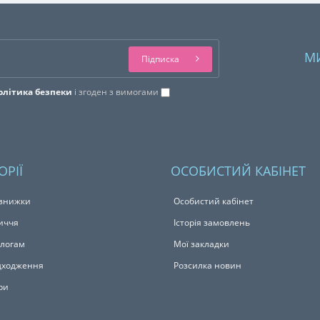
М
Підписка
олітика безпеки
і згоден з вимогами
ОРІЇ
ОСОБИСТИЙ КАБІНЕТ
 знижки
Особистий кабінет
иччя
Історія замовлень
логам
Мої закладки
дходження
Розсилка новин
ри