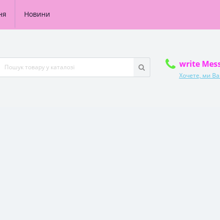
ня
Новини
write Mes
Хочете, ми В