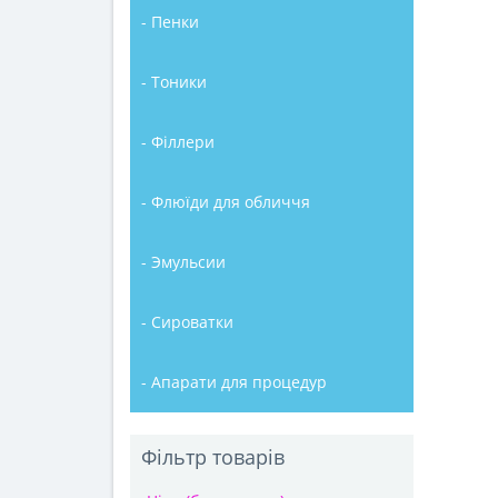
- Пенки
- Тоники
- Філлери
- Флюїди для обличчя
- Эмульсии
- Сироватки
- Апарати для процедур
Фільтр товарів