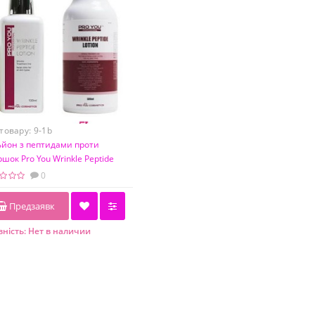
 товару:
9-1b
ьйон з пептидами проти
шок Pro You Wrinkle Peptide
on, 500 мл
0
Предзаявк
ність:
Нет в наличии