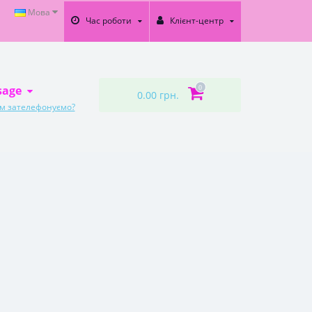
Мова
Час роботи
Клієнт-центр
sage
0
0.00 грн.
ам зателефонуємо?