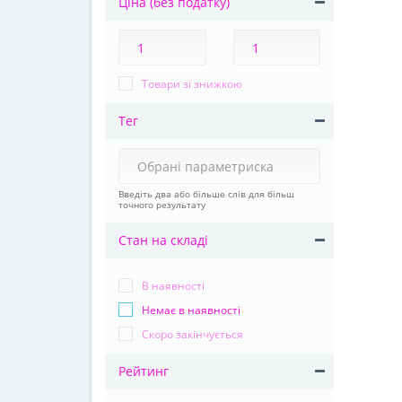
Ціна (без податку)
Товари зі знижкою
Тег
Введіть два або більше слів для більш
точного результату
Стан на складі
В наявності
Немає в наявності
Cкоро закінчується
Рейтинг